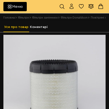
Меню
Головна
Фільтри
Фільтри замінники
Фільтри Donaldson
Повітряні фі
Усе про товар
Коментарі