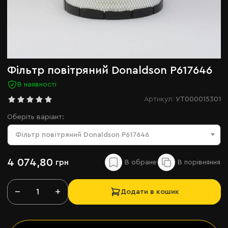
Фільтр повітряний Donaldson P617646
В наявності
Артикул:
УТ000015301
Оберіть варіант:
Фільтр повітряний Donaldson P617646
4 074,80
грн
−
+
Додати в кошик