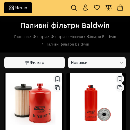
Меню
Паливні фільтри Baldwin
Головна
Фільтри
Фільтри замінники
Фільтри Baldwin
Паливні фільтри Baldwin
Фильтр
Новинки