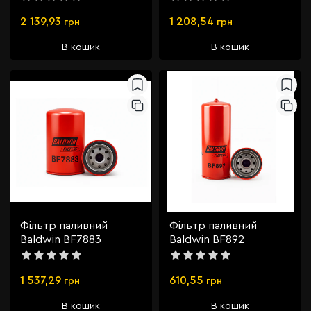
2 139,93
1 208,54
грн
грн
В кошик
В кошик
Фільтр паливний
Фільтр паливний
Baldwin BF7883
Baldwin BF892
1 537,29
610,55
грн
грн
В кошик
В кошик