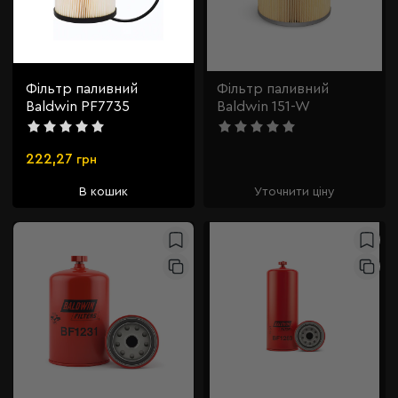
Фільтр паливний
Фільтр паливний
Baldwin PF7735
Baldwin 151-W
222,27
грн
В кошик
Уточнити ціну