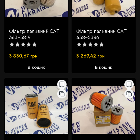
Фільтр паливний CAT
Фільтр паливний CAT
363-5819
438-5386
3 830,67
3 269,42
грн
грн
В кошик
В кошик