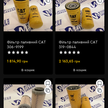
Фільтр паливний CAT
Фільтр паливний CAT
306-9199
319-0844
1 814,90
2 163,65
грн
грн
В кошик
В кошик