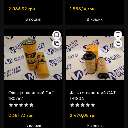
2 086,92
1 858,14
грн
грн
В кошик
В кошик
Фільтр паливний CAT
Фільтр паливний CAT
1R0762
1R1804
2 381,73
2 470,08
грн
грн
В кошик
В кошик