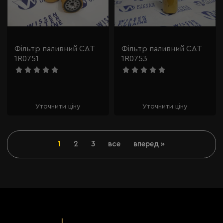
Фільтр паливний CAT
Фільтр паливний CAT
1R0751
1R0753
Уточнити ціну
Уточнити ціну
1
2
3
все
вперед »