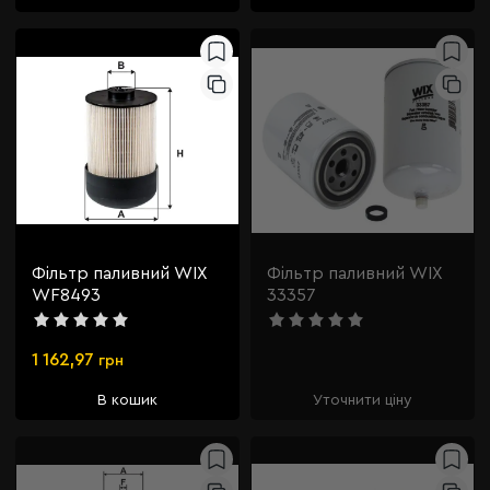
Фільтр паливний WIX
Фільтр паливний WIX
WF8493
33357
1 162,97
грн
В кошик
Уточнити ціну