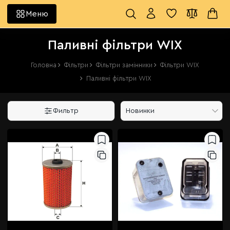
Меню
Паливні фільтри WIX
Головна
Фільтри
Фільтри замінники
Фільтри WIX
Паливні фільтри WIX
Фильтр
Новинки