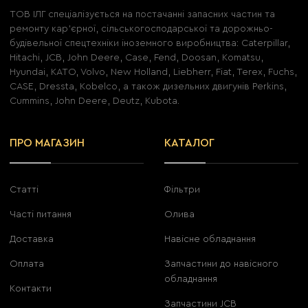
ТОВ ІЛГ спеціалізується на постачанні запасних частин та
ремонту кар'єрної, сільськогосподарської та дорожньо-
будівельної спецтехніки іноземного виробництва: Caterpillar,
Hitachi, JCB, John Deere, Case, Fend, Doosan, Komatsu,
Hyundai, KATO, Volvo, New Holland, Liebherr, Fiat, Terex, Fuchs,
CASE, Dressta, Kobelco, а також дизельних двигунів Perkins,
Cummins, John Deere, Deutz, Kubota.
ПРО МАГАЗИН
КАТАЛОГ
Статті
Фільтри
Часті питання
Олива
Доставка
Навісне обладнання
Оплата
Запчастини до навісного
обладнання
Контакти
Запчастини JCB