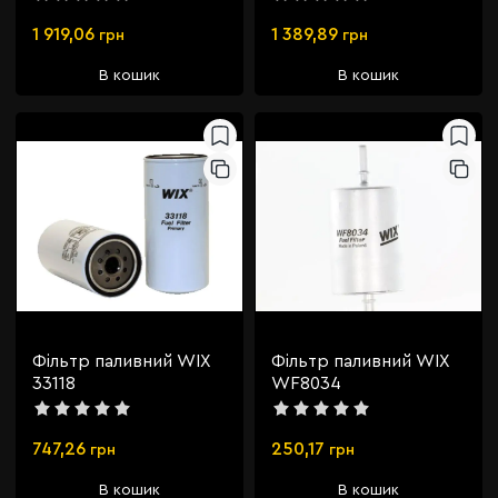
1 919,06
1 389,89
грн
грн
В кошик
В кошик
Фільтр паливний WIX
Фільтр паливний WIX
33118
WF8034
747,26
250,17
грн
грн
В кошик
В кошик