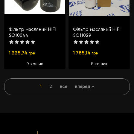
Фільтр масляний HIFI
Фільтр масляний HIFI
SO10044
SO11029
1 225,74
1 785,14
грн
грн
В кошик
В кошик
1
2
все
вперед »