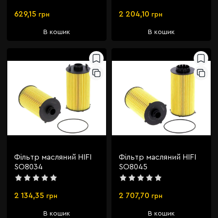
629,15
2 204,10
грн
грн
В кошик
В кошик
Фільтр масляний HIFI
Фільтр масляний HIFI
SO8034
SO8045
2 134,35
2 707,70
грн
грн
В кошик
В кошик