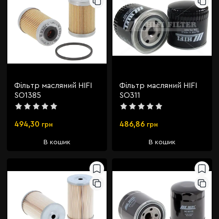
Фільтр масляний HIFI
Фільтр масляний HIFI
SO1385
SO311
494,30
486,86
грн
грн
В кошик
В кошик