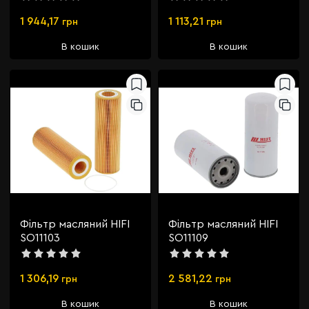
1 944,17
1 113,21
грн
грн
В кошик
В кошик
Фільтр масляний HIFI
Фільтр масляний HIFI
SO11103
SO11109
1 306,19
2 581,22
грн
грн
В кошик
В кошик