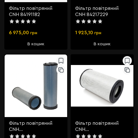
Фільтр повітряний
Фільтр повітряний
CNH 84191182
CNH 84217229
6 975,00
1 925,10
грн
грн
В кошик
В кошик
Фільтр повітряний
Фільтр повітряний
CNH
CNH
86998332>>243969A1
86998333>>243968A1