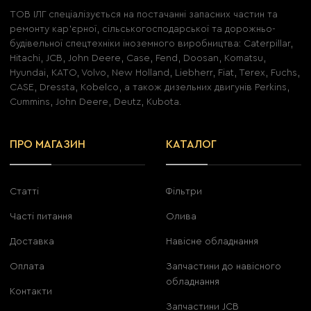
ТОВ ІЛГ спеціалізується на постачанні запасних частин та
ремонту кар'єрної, сільськогосподарської та дорожньо-
будівельної спецтехніки іноземного виробництва: Caterpillar,
Hitachi, JCB, John Deere, Case, Fend, Doosan, Komatsu,
Hyundai, KATO, Volvo, New Holland, Liebherr, Fiat, Terex, Fuchs,
CASE, Dressta, Kobelco, а також дизельних двигунів Perkins,
Cummins, John Deere, Deutz, Kubota.
ПРО МАГАЗИН
КАТАЛОГ
Статті
Фільтри
Часті питання
Олива
Доставка
Навісне обладнання
Оплата
Запчастини до навісного
обладнання
Контакти
Запчастини JCB