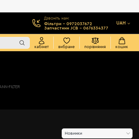
Дзвоніть нам:
UAH
Фільтри - 0972037672
Запчастини JCB - 0676334377
кабінет
вибране
порівняння
кошик
ANN-FILTER
Новинки