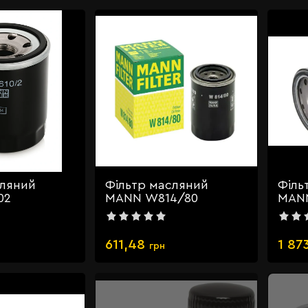
сляний
Фільтр масляний
Філь
02
MANN W814/80
MANN
611,48
1 87
грн