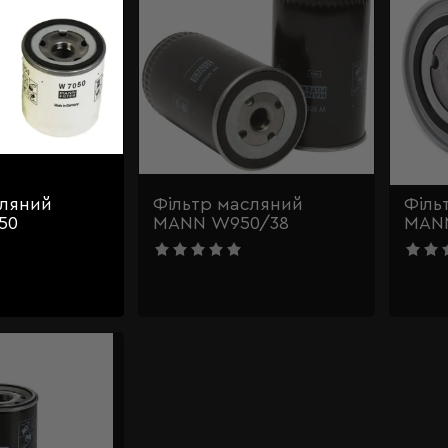
сляний
Фільтр масляний
Філь
50
MANN W950/38
MAN