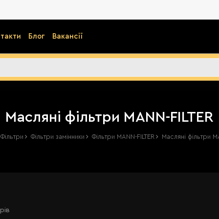
такти
Блог
Вакансії
Масляні фільтри MANN-FILTER
Фільтри
Фільтри замінники
Фільтри MANN-FILTER
Масляні фільтри M
рів