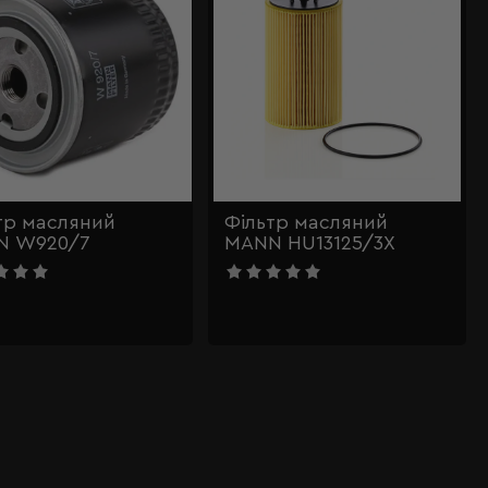
тр масляний
Фільтр масляний
N W920/7
MANN HU13125/3X