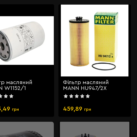
тр масляний
Фільтр масляний
 W1152/1
MANN HU947/2X
3,49
459,89
грн
грн