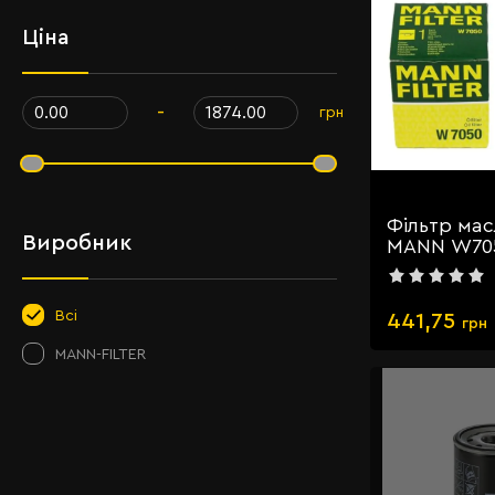
Ціна
-
грн
Фільтр ма
Виробник
MANN W70
Всі
441,75
грн
MANN-FILTER