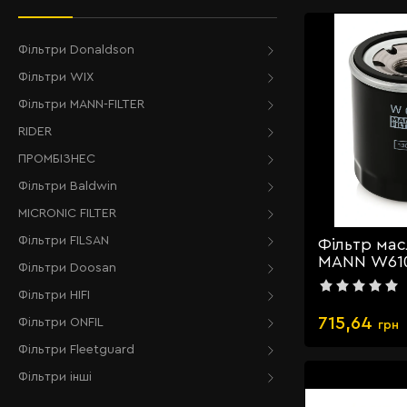
Фільтри Donaldson
Фільтри WIX
Фільтри MANN-FILTER
RIDER
ПРОМБІЗНЕС
Фільтри Baldwin
MICRONIC FILTER
Фільтри FILSAN
Фільтр ма
MANN W61
Фільтри Doosan
Фільтри HIFI
715,64
Фільтри ONFIL
грн
Фільтри Fleetguard
Фільтри інші