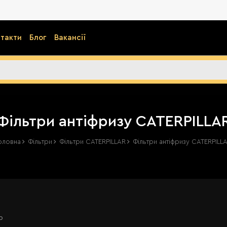
такти
Блог
Вакансії
Фільтри антіфризу CATERPILLA
оловна
Фільтри
Фільтри CATERPILLAR
Фільтри антіфризу CATERPILL
р