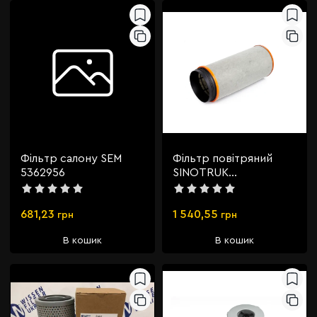
Фільтр салону SEM
Фільтр повітряний
5362956
SINOTRUK
WG9725190103
681,23
1 540,55
грн
грн
В кошик
В кошик