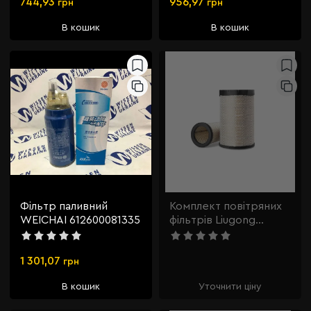
744,93
956,97
грн
грн
В кошик
В кошик
Фільтр паливний
Комплект повітряних
WEICHAI 612600081335
фільтрів Liugong
40С5010>>AF26557+AF265
1 301,07
грн
В кошик
Уточнити ціну