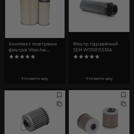
Комплект повітряних
Фільтр гідравлічний
фільтрів Weichai
SEM W110015510A
W016300010>>612600110540
Уточнити ціну
Уточнити ціну