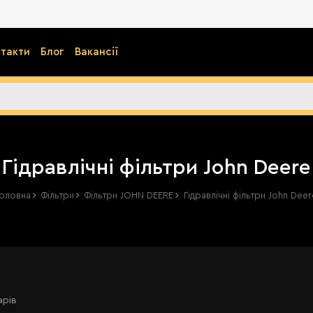
такти
Блог
Вакансії
Гідравлічні фільтри John Deere
Головна
Фільтри
Фільтри JOHN DEERE
Гідравлічні фільтри John Deer
арів