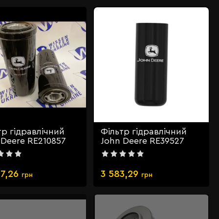
тр гідравлічний
Фільтр гідравлічний
 Deere RE210857
John Deere RE39527
7,26
3 583,29
грн
грн