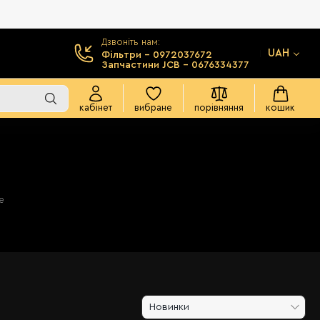
Дзвоніть нам:
UAH
Фільтри - 0972037672
Запчастини JCB - 0676334377
кабінет
вибране
порівняння
кошик
e
Новинки