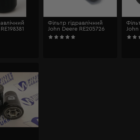
равлічний
Фільтр гідравлічний
Філь
 RE198381
John Deere RE205726
John