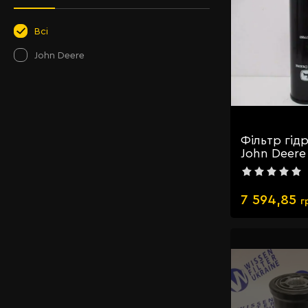
Всі
John Deere
Фільтр гід
John Deere
7 594,85
г