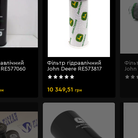
равлічний
Фільтр гідравлічний
Філь
 RE577060
John Deere RE573817
John
10 349,51
рн
грн