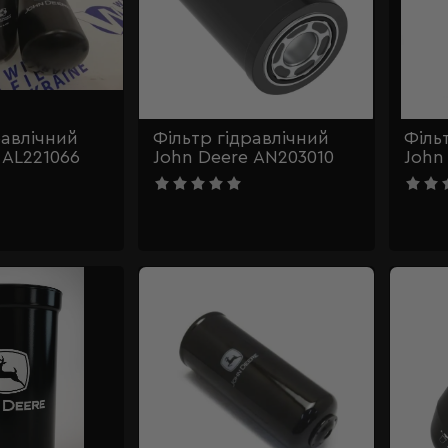
равлічний
Фільтр гідравлічний
Філь
 AL221066
John Deere AN203010
John