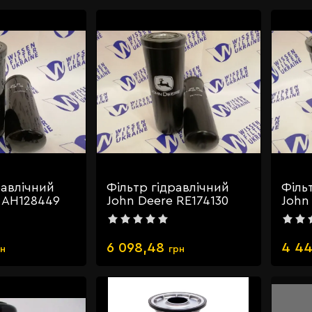
равлічний
Фільтр гідравлічний
Філь
 AH128449
John Deere RE174130
John
6 098,48
4 44
рн
грн