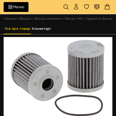
Меню
Головна
Фільтри
Фільтри замінники
Фільтри HIFI
Гідравлічні фільтри H
Усе про товар
Коментарі