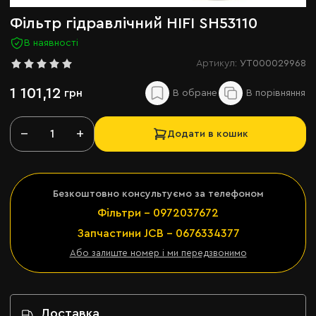
Фільтр гідравлічний HIFI SH53110
В наявності
Артикул:
УТ000029968
1 101,12
грн
−
+
Додати в кошик
Безкоштовно консультуємо за телефоном
Фільтри - 0972037672
Запчастини JCB - 0676334377
Або залиште номер і ми передзвонимо
Доставка